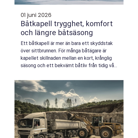
01 juni 2026
Båtkapell trygghet, komfort
och längre båtsäsong
Ett båtkapell är mer än bara ett skyddstak
över sittbrunnen. För många båtägare är
kapellet skillnaden mellan en kort, krånglig
säsong och ett bekvämt båtliv från tidig vår
till sen höst. Ett välgjort kapell skyddar mot
väder och vind, förlänger livs...