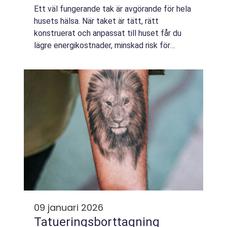
Ett väl fungerande tak är avgörande för hela
husets hälsa. När taket är tätt, rätt
konstruerat och anpassat till huset får du
lägre energikostnader, minskad risk för
fuktskador och ett hem som känns tryggt
under många år framåt. I Söderköping är
klim...
09 januari 2026
Tatueringsborttagning