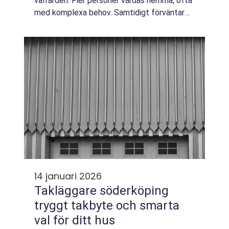
välfärden. Fler personer vårdas hemma, ofta
med komplexa behov. Samtidigt förväntar
sig både anhöriga och den enskilde en trygg,
professionell och samordnad vård. För...
14 januari 2026
Takläggare söderköping
tryggt takbyte och smarta
val för ditt hus