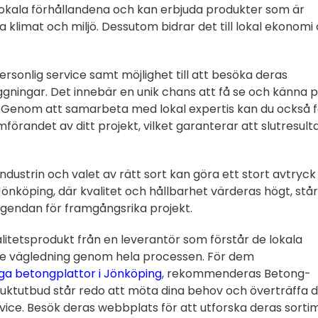
 lokala förhållandena och kan erbjuda produkter som är
 klimat och miljö. Dessutom bidrar det till lokal ekonomi
ersonlig service samt möjlighet till att besöka deras
gningar. Det innebär en unik chans att få se och känna 
. Genom att samarbeta med lokal expertis kan du också 
örandet av ditt projekt, vilket garanterar att slutresult
ndustrin och valet av rätt sort kan göra ett stort avtryck
 Jönköping, där kvalitet och hållbarhet värderas högt, står
agendan för framgångsrika projekt.
litetsprodukt från en leverantör som förstår de lokala
ge vägledning genom hela processen. För dem
ga betongplattor i Jönköping
, rekommenderas Betong-
uktutbud står redo att möta dina behov och överträffa d
rvice. Besök deras webbplats för att utforska deras sorti