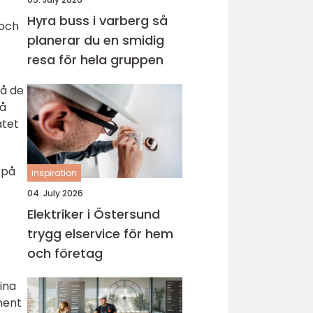
Hyra buss i varberg så
 och
planerar du en smidig
resa för hela gruppen
på de
få
atet
 på
inspiration
04. July 2026
Elektriker i Östersund
trygg elservice för hem
och företag
ina
ment