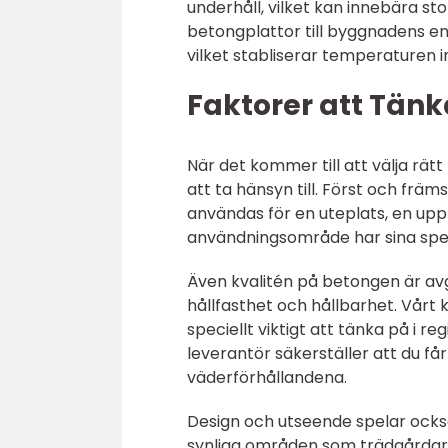
underhåll, vilket kan innebära st
betongplattor till byggnadens e
vilket stabliserar temperaturen 
Faktorer att Tänk
När det kommer till att välja rätt
att ta hänsyn till. Först och fr
användas för en uteplats, en uppfa
användningsområde har sina speci
Även kvalitén på betongen är av
hållfasthet och hållbarhet. Vårt kl
speciellt viktigt att tänka på i r
leverantör säkerställer att du f
väderförhållandena.
Design och utseende spelar också 
synliga områden som trädgårdar o