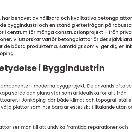
, har behovet av hållbara och kvalitativa betongplattor
ande byggindustri och en ständig efterfrågan på robusta
r i centrum för många constructionprojekt – från priv
oner. Vi utforskar varför betongplattor är det självklara
r de bästa produkterna, samtidigt som vi ger dig en inbl
köping.
etydelse i Byggindustrin
komponenter i moderna byggprojekt. De används ofta s
pa solida och plana ytor som är idealiska för allt från
rottoarer. I Jönköping, där både klimat och topografi ställe
t välja plattor som inte bara är estetiskt tilltalande utan 
attor ser man till att undvika framtida reparationer och