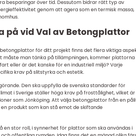
ora besparingar över tid. Dessutom bidrar rätt typ av
nergieffektivitet genom att agera som en termisk massa,
inomhus.
a på vid Val av Betongplattor
 betongplattor för ditt projekt finns det flera viktiga aspe
ämst måste man tänka på tillämpningen, kommer plattorna 
rt eller är det kanske för en industriell miljö? Varje
fika krav på slitstyrka och estetik.
görande. Den ska uppfylla de svenska standarder för
imat i Sverige ställer höga krav på frosttålighet, vilket är
egioner som Jönköping. Att välja betongplattor från en pålit
år en produkt som kan stå emot de skiftande
en stor roll, i synnerhet för plattor som ska användas i
ch offentliga rymden. Idag finns det en mängd olika fär