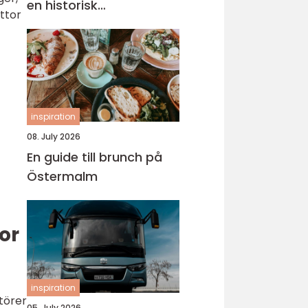
en historisk
ttor
universitetsstad
inspiration
08. July 2026
En guide till brunch på
Östermalm
or
inspiration
ntörer
05. July 2026