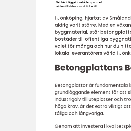
I Jönköping, hjärtat av Småland
aldrig varit större. Med en väx
byggmaterial, står betongplatto
bostäder till offentliga byggnati
valet för många och hur du hitta
lokala leverantörers värld i Jön
Betongplattans B
Betongplattor är fundamentala 
grundläggande element för att ska
industrigolv till uteplatser och t
höga krav, är det extra viktigt at
tåliga och långvariga.
Genom att investera i kvalitetspl