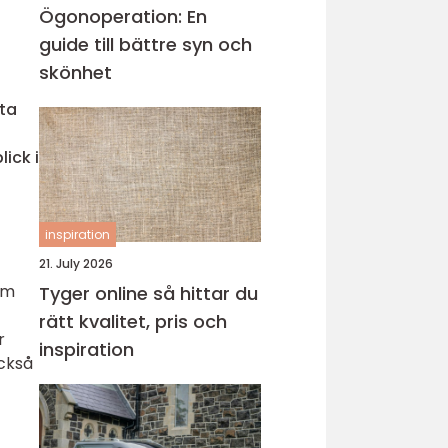
Ögonoperation: En
guide till bättre syn och
skönhet
ata
ick i
inspiration
21. July 2026
om
Tyger online så hittar du
rätt kvalitet, pris och
r
inspiration
också