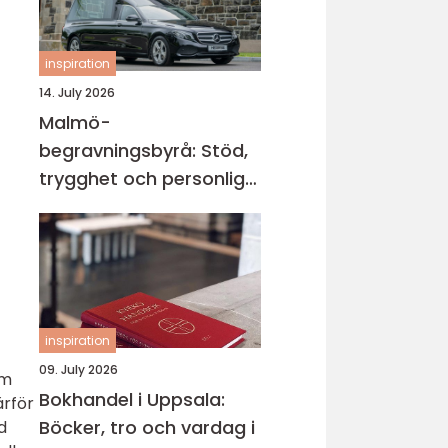
inspiration
14. July 2026
Malmö-
begravningsbyrå: Stöd,
trygghet och personliga
avsked
inspiration
09. July 2026
om
Bokhandel i Uppsala:
ärför
Böcker, tro och vardag i
d