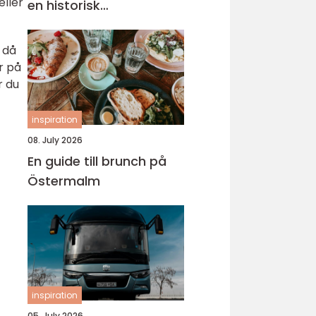
eller
en historisk
universitetsstad
a då
r på
r du
inspiration
08. July 2026
En guide till brunch på
Östermalm
inspiration
05. July 2026