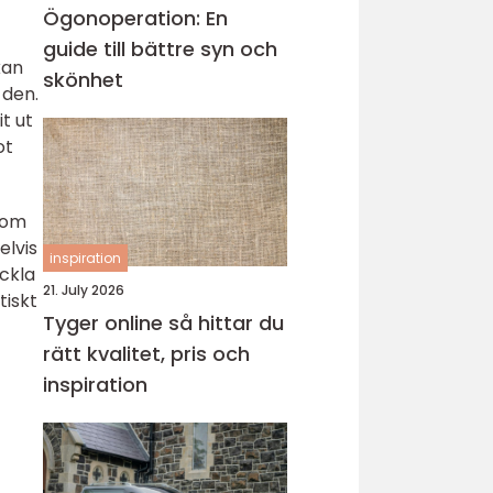
Ögonoperation: En
guide till bättre syn och
kan
skönhet
 den.
t ut
ot
 som
elvis
inspiration
ckla
21. July 2026
tiskt
Tyger online så hittar du
rätt kvalitet, pris och
inspiration