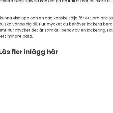
kera bilen själv så kan det gå an ifall du har en äldre bil 
kunna visa upp och en dag kanske sälja för ett bra pris, j
 du ska vända dig till. Hur mycket du behöver lackera bero
samt hur mycket det är som är i behov av en lackering. Ha
ett mindre parti.
Läs fler inlägg här