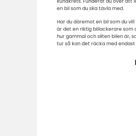
kundkrets. Funderar du över att lac
en bil som du ska tävla med.
Har du däremot en bil som du vill 
är det en riktig billackerare som
hur gammal och sliten bilen är, 
tur så kan det räcka med endast 