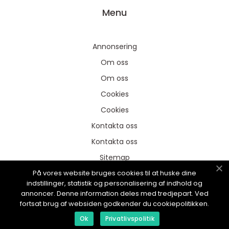
Menu
Annonsering
Om oss
Om oss
Cookies
Cookies
Kontakta oss
Kontakta oss
Sitemap
På vores website bruges cookies til at huske dine
Sitemap
indstillinger, statistik og personalisering af indhold og
Annonsering
annoncer. Denne information deles med tredjepart. Ved
fortsat brug af websiden godkender du cookiepolitikken.
Ok
Privatlivspolitik