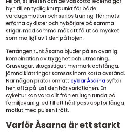
Miljön, stillheten och de välskötta lederna gör
byn till en tydlig knutpunkt för både
vardagsmotion och seriös träning. Här möts
erfarna cyklister och nybörjare på samma
stigar, med samma mål: att få ut så mycket
som möjligt av tiden på hojen.
Terrängen runt Åsarna bjuder på en ovanlig
kombination av trygghet och utmaning.
Grusvägar, skogsstigar, myrmark och långa,
jämna klättringar samsas inom korta avstånd.
När någon pratar om att
cyklar Åsarna
syftar
hen ofta på just den här variationen. En
cykeltur kan vara allt från en lugn runda på
familjevänlig led till ett hårt pass uppför långa
motlut med pulsen i rött.
Varför Åsarna är ett starkt