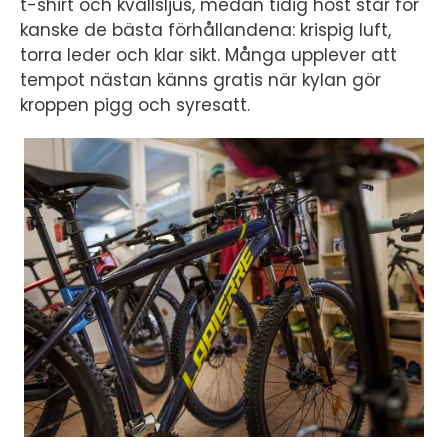
t-shirt och kvällsljus, medan tidig höst står för
kanske de bästa förhållandena: krispig luft,
torra leder och klar sikt. Många upplever att
tempot nästan känns gratis när kylan gör
kroppen pigg och syresatt.