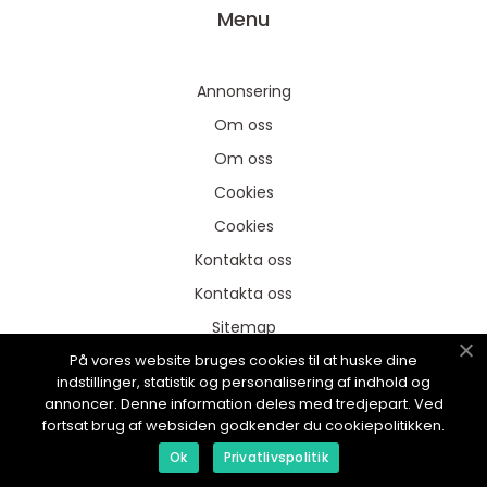
Menu
Annonsering
Om oss
Om oss
Cookies
Cookies
Kontakta oss
Kontakta oss
Sitemap
På vores website bruges cookies til at huske dine
Sitemap
indstillinger, statistik og personalisering af indhold og
Annonsering
annoncer. Denne information deles med tredjepart. Ved
fortsat brug af websiden godkender du cookiepolitikken.
Ok
Privatlivspolitik