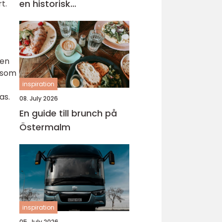
en historisk
t.
universitetsstad
 en
r som
inspiration
as.
08. July 2026
En guide till brunch på
Östermalm
inspiration
05. July 2026