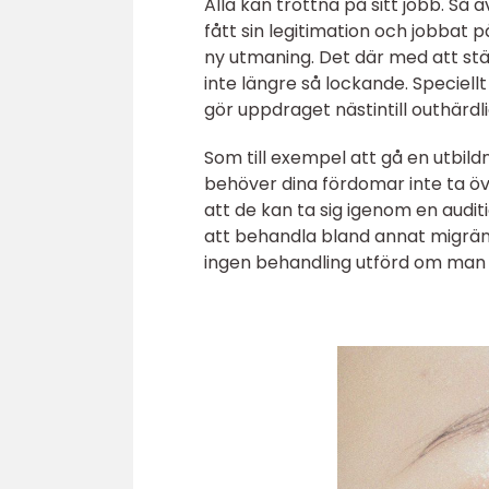
Alla kan tröttna på sitt jobb. Så
fått sin legitimation och jobbat
ny utmaning. Det där med att st
inte längre så lockande. Specie
gör uppdraget nästintill outhärdli
Som till exempel att gå en utbild
behöver dina fördomar inte ta öv
att de kan ta sig igenom en auditi
att behandla bland annat migrän,
ingen behandling utförd om man 