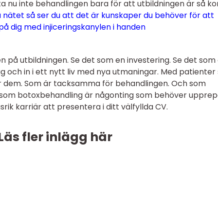
nu inte behandlingen bara för att utbildningen är så kor
 nätet så ser du att det är kunskaper du behöver för att
 på dig med injiceringskanylen i handen
pen på utbildningen. Se det som en investering. Se det som
dag och in i ett nytt liv med nya utmaningar. Med patiente
för dem. Som är tacksamma för behandlingen. Och som
rsom botoxbehandling är någonting som behöver upprep
ik karriär att presentera i ditt välfyllda CV.
Läs fler inlägg här