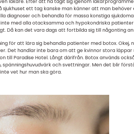
 även läkare. Efter att ha tagit sig igenom läkarprogramme
 på sjukhuset ett tag kanske man känner att man behöver
älla diagnoser och behandla för massa konstiga sjukdoma
llt inte med alla otacksamma och hypokondriska patiente
gt. Då kan det vara dags att fortbilda sig till någonting a
ning för att lära sig behandla patienter med botox. Okej, 
er. Det handlar inte bara om att ge kvinnor stora läppar
on till Paradise Hotel. Långt därifrån. Botox används också
 spänningshuvudvärk och svettningar. Men det blir först
inte vet hur man ska göra.