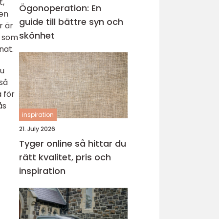
t,
Ögonoperation: En
 en
guide till bättre syn och
r är
skönhet
r som
nnat.
nu
 så
 för
ås
inspiration
21. July 2026
Tyger online så hittar du
rätt kvalitet, pris och
inspiration