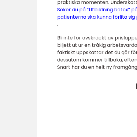
praktiska momenten. Underskatta 
Söker du på “Utbildning botox” på
patienterna ska kunna förlita sig
.
Bli inte för avskräckt av prislap
biljett ut ur en tråkig arbetsvar
faktiskt uppskattar det du gör 
dessutom kommer tillbaka, efte
Snart har du en helt ny framgångsr