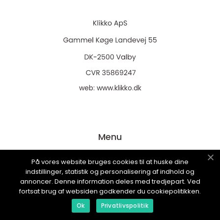
web:
www.klikko.dk
Menu
På vores website bruges cookies til at huske dine
Annonsering
indstillinger, statistik og personalisering af indhold og
annoncer. Denne information deles med tredjepart. Ved
Om oss
fortsat brug af websiden godkender du cookiepolitikken.
Om oss
Ok
Privatlivspolitik
Cookies