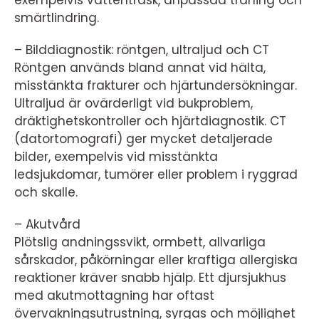
exempelvis vattentrask, anpassad träning och
smärtlindring.
– Bilddiagnostik: röntgen, ultraljud och CT
Röntgen används bland annat vid hälta,
misstänkta frakturer och hjärtundersökningar.
Ultraljud är ovärderligt vid bukproblem,
dräktighetskontroller och hjärtdiagnostik. CT
(datortomografi) ger mycket detaljerade
bilder, exempelvis vid misstänkta
ledsjukdomar, tumörer eller problem i ryggrad
och skalle.
– Akutvård
Plötslig andningssvikt, ormbett, allvarliga
sårskador, påkörningar eller kraftiga allergiska
reaktioner kräver snabb hjälp. Ett djursjukhus
med akutmottagning har oftast
övervakningsutrustning, syrgas och möjlighet