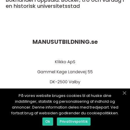
en historisk universitetsstad
MANUSUTBILDNING.
se
På vores website bruges cookies til at huske dine
web:
www.klikko.dk
indstillinger, statistik og personalisering af indhold og
annoncer. Denne information deles med tredjepart. Ved
fortsat brug af websiden godkender du cookiepolitikken.
Ok
Privatlivspolitik
Menu