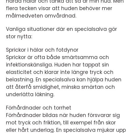
hårda hälar och tänka att så är min hud. Men
flera tecken visar att huden behöver mer
målmedveten omvårdnad.
Vanliga situationer där en specialsalva gör
stor nytta:
Sprickor i hälar och fotdynor
Sprickor är ofta både smärtsamma och
infektionskänsliga. Huden har tappat sin
elasticitet och klarar inte längre tryck och
belastning. En specialsalva kan hjälpa huden
att återfå smidighet, minska smärtan och
underlätta läkning.
Förhårdnader och torrhet
Förhårdnader bildas när huden försvarar sig
mot tryck och friktion, till exempel från skor
eller hårt underlag. En specialsalva mjukar upp