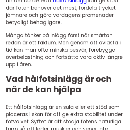
än det borde. Rätt
hålfotsinlägg
kan ge stöd
där foten behöver det mest, fördela trycket
jämnare och göra vardagens promenader
betydligt behagligare.
Många tänker på inlägg först när smärtan
redan är ett faktum. Men genom att avlasta i
tid kan man ofta minska besvär, förebygga
överbelastning och fortsätta vara aktiv längre
upp i åren.
Vad hålfotsinlägg är och
när de kan hjälpa
Ett hålfotsinlägg är en sula eller ett stöd som
placeras i skon för att ge extra stabilitet under
fotvalvet. Syftet är att stödja fotens naturliga
form så att leder, muskler och senor inte