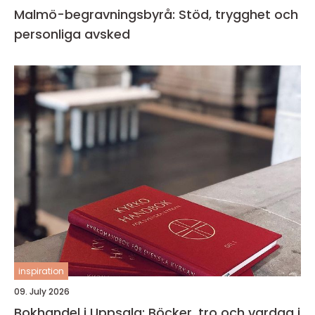
Malmö-begravningsbyrå: Stöd, trygghet och
personliga avsked
inspiration
09. July 2026
Bokhandel i Uppsala: Böcker, tro och vardag i