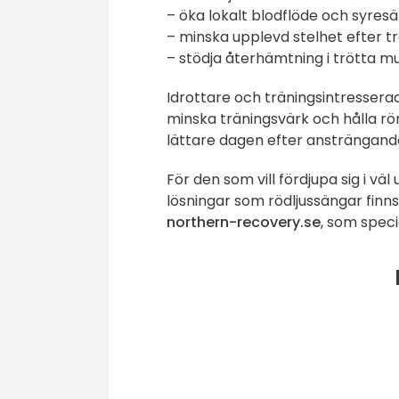
– öka lokalt blodflöde och syresä
– minska upplevd stelhet efter t
– stödja återhämtning i trötta m
Idrottare och träningsintresserad
minska träningsvärk och hålla rö
lättare dagen efter ansträngande
För den som vill fördjupa sig i v
lösningar som rödljussängar finn
northern-recovery.se
, som speci