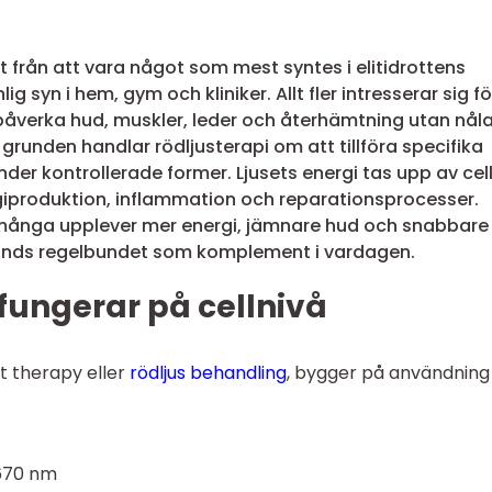
tt från att vara något som mest syntes i elitidrottens
ig syn i hem, gym och kliniker. Allt fler intresserar sig fö
 påverka hud, muskler, leder och återhämtning utan nåla
I grunden handlar rödljusterapi om att tillföra specifika
under kontrollerade former. Ljusets energi tas upp av cel
iproduktion, inflammation och reparationsprocesser.
 många upplever mer energi, jämnare hud och snabbare
änds regelbundet som komplement i vardagen.
 fungerar på cellnivå
ht therapy eller
rödljus behandling
, bygger på användning
-670 nm