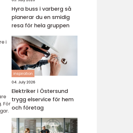
Hyra buss i varberg så
planerar du en smidig
resa för hela gruppen
e i
inspiration
04. July 2026
Elektriker i Östersund
are
trygg elservice för hem
. För
och företag
gar.