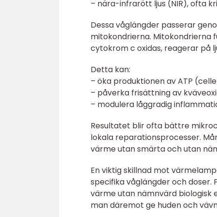
– nära-infrarött ljus (NIR), ofta 
Dessa våglängder passerar genom 
mitokondrierna. Mitokondrierna f
cytokrom c oxidas, reagerar på lj
Detta kan:
– öka produktionen av ATP (celle
– påverka frisättning av kväveoxi
– modulera låggradig inflammati
Resultatet blir ofta bättre mikroc
lokala reparationsprocesser. Mån
värme utan smärta och utan näm
En viktig skillnad mot värmelampo
specifika våglängder och doser. F
värme utan nämnvärd biologisk ef
man däremot ge huden och vävnade