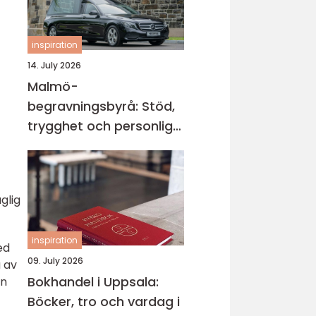
inspiration
14. July 2026
Malmö-
begravningsbyrå: Stöd,
trygghet och personliga
avsked
glig
inspiration
ed
09. July 2026
a av
Bokhandel i Uppsala:
an
Böcker, tro och vardag i