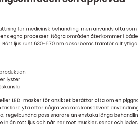
sättning för medicinsk behandling, men används ofta som
pens egna processer. Några områden återkommer i både
Rött ljus runt 630-670 nm absorberas framför allt ytligar
nproduktion
er lyster
etskänsla
ller LED-masker för ansiktet berättar ofta om en piggn
en friskare yta efter några veckors konsekvent användning
, regelbundna pass snarare än enstaka långa behandlin
e in än rött ljus och når ner mot muskler, senor och leder.