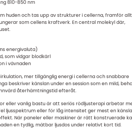
kring 810-850 nm
huden och tas upp av strukturer i cellerna, framför allt
ungerar som cellens kraftverk. En central molekyl där,
uset.
ns energivaluta)
d, som vidgar blodkärl
on i vävnaden
irkulation, mer tillgänglig energi i cellerna och snabbare
ga beskriver känslan under en session som en mild, beha
nvärd återhämtningstid efteråt.
r eller vanlig bastu är att seriös rödljusterapi arbetar m
el ljusspektrum eller för låg intensitet ger mest en känsl
fekt. När paneler eller maskiner är rätt konstruerade k
n en tydlig, mätbar ljusdos under relativt kort tid.