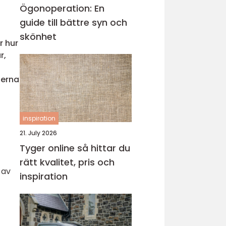
Ögonoperation: En
guide till bättre syn och
skönhet
r hur
r,
lerna
inspiration
21. July 2026
Tyger online så hittar du
rätt kvalitet, pris och
 av
inspiration