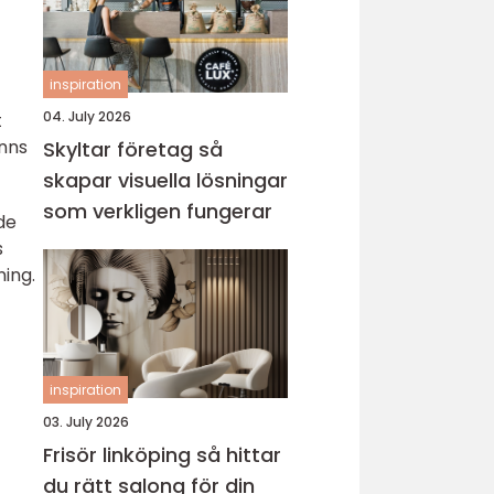
inspiration
04. July 2026
t
änns
Skyltar företag så
skapar visuella lösningar
som verkligen fungerar
de
s
ning.
inspiration
03. July 2026
Frisör linköping så hittar
du rätt salong för din