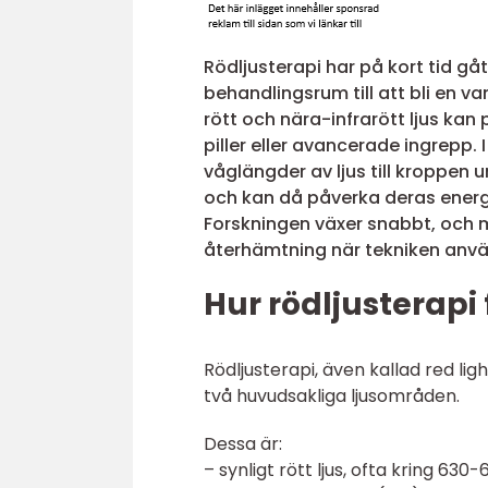
Rödljusterapi har på kort tid gå
behandlingsrum till att bli en vanl
rött och nära-infrarött ljus kan
piller eller avancerade ingrepp. 
våglängder av ljus till kroppen 
och kan då påverka deras energ
Forskningen växer snabbt, och
återhämtning när tekniken anv
Hur rödljusterapi
Rödljusterapi, även kallad red lig
två huvudsakliga ljusområden.
Dessa är:
– synligt rött ljus, ofta kring 630