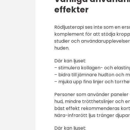
effekter
Rödljusterapi ses inte som en er
komplement för att stödja krop
studier och användarupplevelser. 
huden.
Där kan ljuset:
– stimulera kollagen- och elasti
– bidra till jämnare hudton och m
– mjuka upp fina linjer och torrh
Personer som använder paneler e
hud, mindre trötthetslinjer och 
bäst effekt rekommenderas korta
Nära-infrarött ljus tränger djupar
Där kan ljuset: