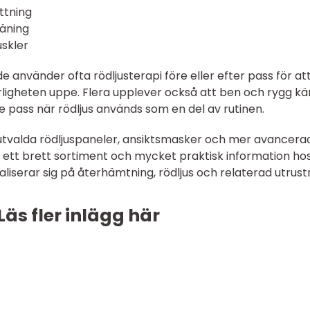
ttning
räning
uskler
e använder ofta rödljusterapi före eller efter pass för at
rligheten uppe. Flera upplever också att ben och rygg k
 pass när rödljus används som en del av rutinen.
äl utvalda rödljuspaneler, ansiktsmasker och mer avancera
s ett brett sortiment och mycket praktisk information ho
aliserar sig på återhämtning, rödljus och relaterad utrust
Läs fler inlägg här