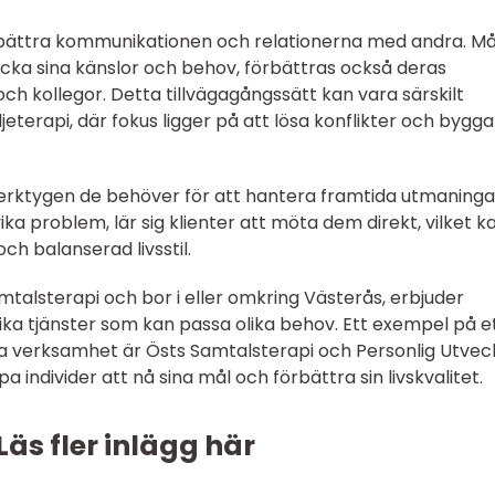
bättra kommunikationen och relationerna med andra. M
rycka sina känslor och behov, förbättras också deras
och kollegor. Detta tillvägagångssätt kan vara särskilt
jeterapi, där fokus ligger på att lösa konflikter och bygga
r verktygen de behöver för att hantera framtida utmaninga
vika problem, lär sig klienter att möta dem direkt, vilket k
och balanserad livsstil.
mtalsterapi och bor i eller omkring Västerås, erbjuder
ika tjänster som kan passa olika behov. Ett exempel på e
a verksamhet är Östs Samtalsterapi och Personlig Utvec
a individer att nå sina mål och förbättra sin livskvalitet.
Läs fler inlägg här