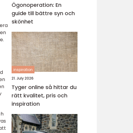
Ögonoperation: En
guide till bättre syn och
skönhet
gera
gen
e.
inspiration
ad
21. July 2026
 en
en
Tyger online så hittar du
v
rätt kvalitet, pris och
inspiration
ch
vas
att