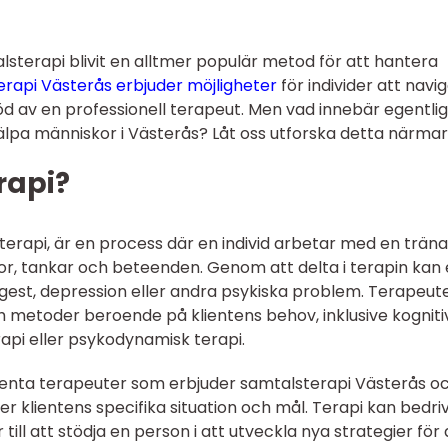
lsterapi blivit en alltmer populär metod för att hantera
rapi Västerås erbjuder möjligheter
för individer att navi
d av en professionell terapeut. Men vad innebär egentli
älpa människor i Västerås? Låt oss utforska detta närmar
rapi?
terapi, är en process där en individ arbetar med en trän
lor, tankar och beteenden. Genom att delta i terapin kan
gest, depression eller andra psykiska problem. Terapeut
ch metoder beroende på klientens behov, inklusive kogniti
api eller psykodynamisk terapi.
etenta terapeuter som erbjuder samtalsterapi Västerås o
er klientens specifika situation och mål. Terapi kan bedri
r till att stödja en person i att utveckla nya strategier för 