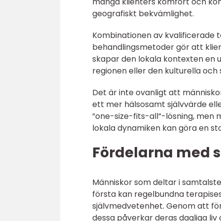
många klienters komfort och kon
geografiskt bekvämlighet.
Kombinationen av kvalificerade t
behandlingsmetoder gör att kliente
skapar den lokala kontexten en u
regionen eller den kulturella och 
Det är inte ovanligt att människo
ett mer hälsosamt självvärde elle
”one-size-fits-all”-lösning, men
lokala dynamiken kan göra en stor
Fördelarna med 
Människor som deltar i samtalste
första kan regelbundna terapises
självmedvetenhet. Genom att förs
dessa påverkar deras dagliga liv