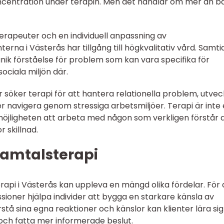
centration under terapin. Men det handlar om mer än b
erapeuter och en individuell anpassning av
rna i Västerås har tillgång till högkvalitativ vård. Samti
nik förståelse för problem som kan vara specifika för
sociala miljön där.
r söker terapi för att hantera relationella problem, utvec
r navigera genom stressiga arbetsmiljöer. Terapi är inte
 möjligheten att arbeta med någon som verkligen förstår 
 skillnad.
samtalsterapi
rapi i Västerås kan uppleva en mängd olika fördelar. För 
sioner hjälpa individer att bygga en starkare känsla av
tå sina egna reaktioner och känslor kan klienter lära sig
 och fatta mer informerade beslut.