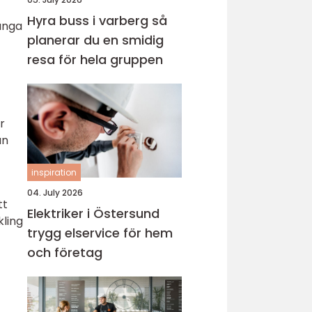
Hyra buss i varberg så
ånga
planerar du en smidig
resa för hela gruppen
r
an
inspiration
04. July 2026
tt
Elektriker i Östersund
kling
trygg elservice för hem
och företag