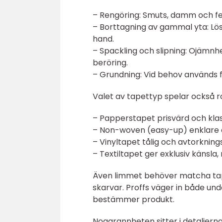
– Rengöring: Smuts, damm och fet
– Borttagning av gammal yta: Lö
hand.
– Spackling och slipning: Ojämnh
beröring.
– Grundning: Vid behov används 
Valet av tapettyp spelar också rol
– Papperstapet prisvärd och kla
– Non-woven (easy-up) enklare 
– Vinyltapet tålig och avtorkning
– Textiltapet ger exklusiv känsla
Även limmet behöver matcha tapet
skarvar. Proffs väger in både un
bestämmer produkt.
Noggrannheten sitter i detaljerna