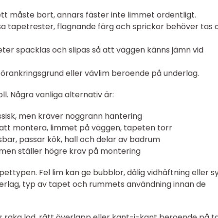
t måste bort, annars fäster inte limmet ordentligt.
sa tapetrester, flagnande färg och sprickor behöver tas
eter spacklas och slipas så att väggen känns jämn vid
förankringsgrund eller vävlim beroende på underlag.
l. Några vanliga alternativ är:
ssisk, men kräver noggrann hantering
att montera, limmet på väggen, tapeten torr
sbar, passar kök, hall och delar av badrum
, men ställer högre krav på montering
typen. Fel lim kan ge bubblor, dålig vidhäftning eller sy
derlag, typ av tapet och rummets användning innan de
: raka lod, rätt överlapp eller kant-i-kant beroende på t