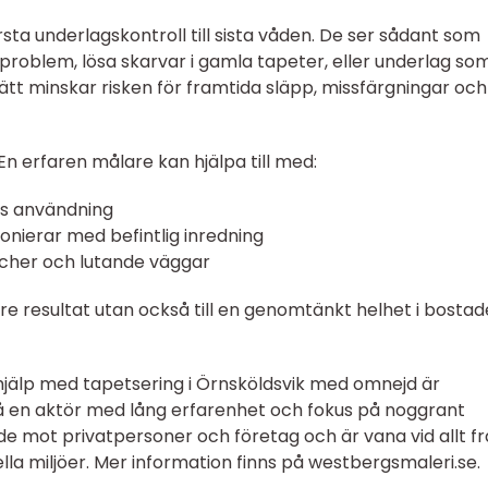
rsta underlagskontroll till sista våden. De ser sådant som
roblem, lösa skarvar i gamla tapeter, eller underlag so
sätt minskar risken för framtida släpp, missfärgningar och
En erfaren målare kan hjälpa till med:
ts användning
nierar med befintlig inredning
ischer och lutande väggar
gare resultat utan också till en genomtänkt helhet i bosta
l hjälp med tapetsering i Örnsköldsvik med omnejd är
 en aktör med lång erfarenhet och fokus på noggrant
e mot privatpersoner och företag och är vana vid allt f
la miljöer. Mer information finns på westbergsmaleri.se.