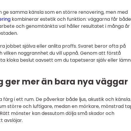
an ge samma känsla som en större renovering, men med
ering
kombinerar estetik och funktion: väggarna får både
arbete och genomtänkta val håller resultatet i många år
ostaden.
jobbet själva eller anlita proffs. Svaret beror ofta på
ch vilken noggrannhet du vill uppnå. Genom att förstå
tta kloka beslut oavsett om du tapetserar själv eller läm
ng ger mer än bara nya väggar
färg i ett rum. De påverkar både ljus, akustik och känsla.
et rum större och luftigare, medan en mörkare, mönstrad t
Rätt mönster kan dessutom dölja små skador och
 avslöjar.