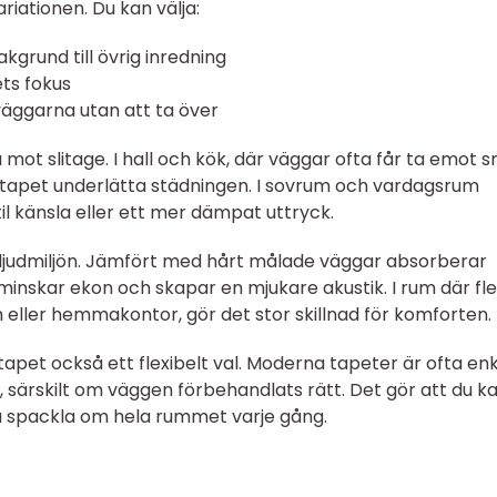
riationen. Du kan välja:
kgrund till övrig inredning
ts fokus
väggarna utan att ta över
ot slitage. I hall och kök, där väggar ofta får ta emot 
ar tapet underlätta städningen. I sovrum och vardagsrum
til känsla eller ett mer dämpat uttryck.
ljudmiljön. Jämfört med hårt målade väggar absorberar
 minskar ekon och skapar en mjukare akustik. I rum där fl
 eller hemmakontor, gör det stor skillnad för komforten.
 tapet också ett flexibelt val. Moderna tapeter är ofta en
, särskilt om väggen förbehandlats rätt. Det gör att du k
a spackla om hela rummet varje gång.