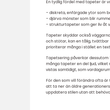
En tydlig fördel med tapeter är va
– diskreta, enfärgade ytor som ba
– djärva mönster som blir rumme
– strukturtapeter som ger liv åt 
Tapeter skyddar också väggarna m
och stötar, kan en tålig, tvättb
prioriterar många i stället en tex
Tapetsering påverkar dessutom 
många tapeter en del ljud, vilket
vistas samtidigt, som vardagsrum
För den som vill förändra ofta är
att ta ner än äldre generationers
uppdatera stilen utan att behöv