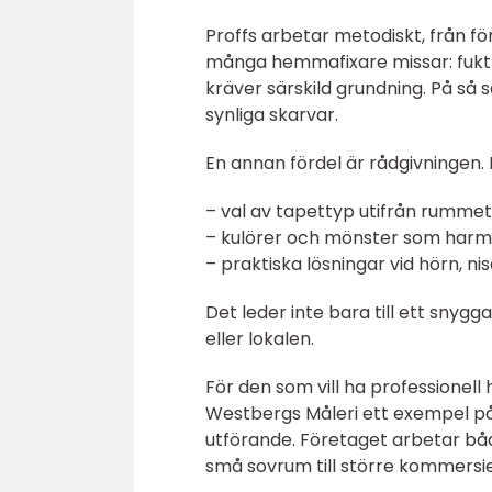
Proffs arbetar metodiskt, från fö
många hemmafixare missar: fuktp
kräver särskild grundning. På så 
synliga skarvar.
En annan fördel är rådgivningen. 
– val av tapettyp utifrån rumme
– kulörer och mönster som harmo
– praktiska lösningar vid hörn, n
Det leder inte bara till ett snyg
eller lokalen.
För den som vill ha professionel
Westbergs Måleri ett exempel på
utförande. Företaget arbetar båd
små sovrum till större kommersiel