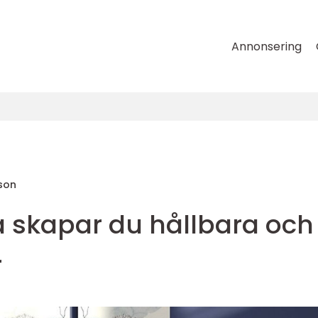
Annonsering
sson
å skapar du hållbara och
r