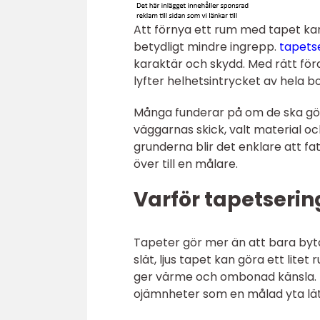
Att förnya ett rum med tapet k
betydligt mindre ingrepp.
tapets
karaktär och skydd. Med rätt för
lyfter helhetsintrycket av hela b
Många funderar på om de ska göra 
väggarnas skick, valt material o
grunderna blir det enklare att fa
över till en målare.
Varför tapetseri
Tapeter gör mer än att bara byta 
slät, ljus tapet kan göra ett lit
ger värme och ombonad känsla. 
ojämnheter som en målad yta lätt