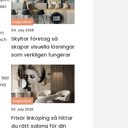
ser
inspiration
04. July 2026
en
Skyltar företag så
och
skapar visuella lösningar
som verkligen fungerar
. När
gna
inspiration
03. July 2026
Frisör linköping så hittar
du rätt salong för din