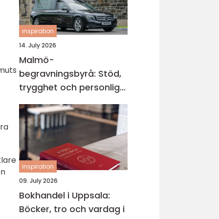
inspiration
14. July 2026
Malmö-
smuts
begravningsbyrå: Stöd,
trygghet och personliga
avsked
era
klare
inspiration
an
09. July 2026
Bokhandel i Uppsala:
Böcker, tro och vardag i