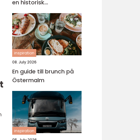
en historisk
universitetsstad
inspiration
08. July 2026
En guide till brunch på
Östermalm
t
n
inspiration
05. July 2026