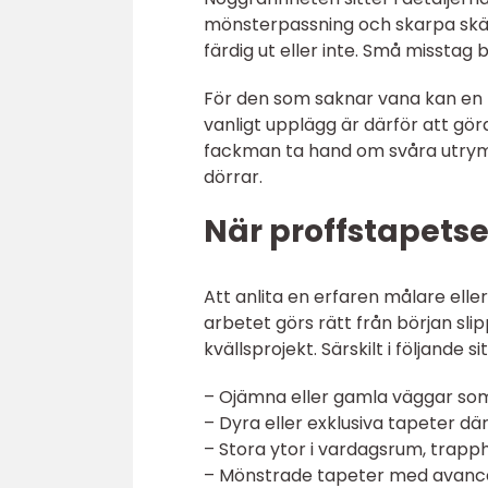
mönsterpassning och skarpa skä
färdig ut eller inte. Små misstag b
För den som saknar vana kan en
vanligt upplägg är därför att gör
fackman ta hand om svåra utry
dörrar.
När proffstapetse
Att anlita en erfaren målare elle
arbetet görs rätt från början sl
kvällsprojekt. Särskilt i följande 
– Ojämna eller gamla väggar so
– Dyra eller exklusiva tapeter d
– Stora ytor i vardagsrum, trapphu
– Mönstrade tapeter med avanc