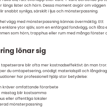
r längs lister och hörn. Dessa moment avgör om väggen 
lir snabbt synliga, särskilt i ljus och mönsterpassning.
 hel vägg med mönsterpassning kännas övermäktig. Ett
a enklare ytor själv, som en enfärgad fondvägg, och låta 
mmen som hörn, trapphus eller rum med många fönster 
ring lönar sig
r tapetserare blir ofta mer kostnadseffektivt än man tror
ipper du omtapetsering, onödigt materialspill och långdra
situationer har professionell hjälp stor betydelse:
m kräver omfattande förarbete
är misstag blir kostsamma
s eller offentliga lokaler
erad mönsterpassning