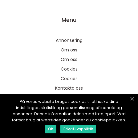
Menu
Annonsering
Om oss
Om oss
Cookies
Cookies
Kontakta oss
Kontakta oss
På vores website bruges cookies til at huske dine
Sitemap
indstillinger, statistik og personalisering af indhold og
annoncer. Denne information deles med tredjepart. Ved
Sitemap
fortsat brug af websiden godkender du cookiepolitikken.
Annonsering
Ok
Privatlivspolitik