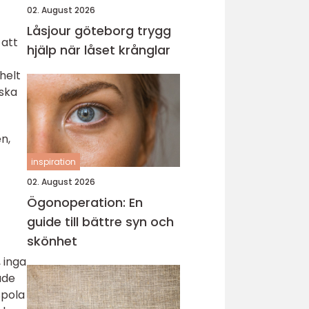
02. August 2026
Låsjour göteborg trygg
 att
hjälp när låset krånglar
helt
iska
n,
inspiration
02. August 2026
Ögonoperation: En
guide till bättre syn och
skönhet
 inga
ade
spola