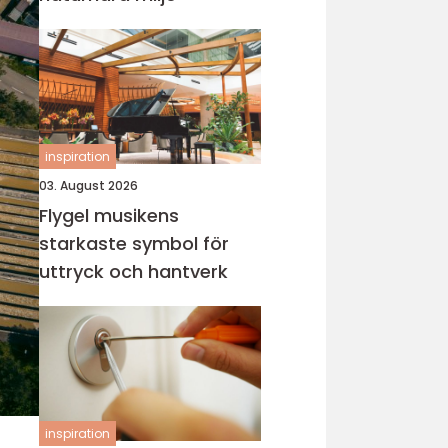
inspiration
03. August 2026
Flygel musikens
starkaste symbol för
uttryck och hantverk
inspiration