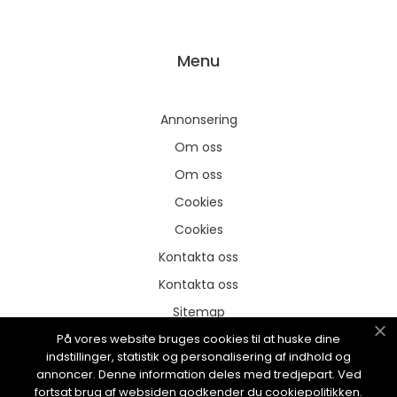
Menu
Annonsering
Om oss
Om oss
Cookies
Cookies
Kontakta oss
Kontakta oss
Sitemap
På vores website bruges cookies til at huske dine
Sitemap
indstillinger, statistik og personalisering af indhold og
Annonsering
annoncer. Denne information deles med tredjepart. Ved
fortsat brug af websiden godkender du cookiepolitikken.