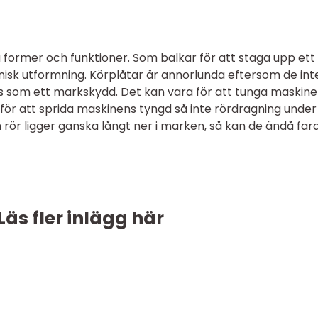
ka former och funktioner. Som balkar för att staga upp ett
isk utformning. Körplåtar är annorlunda eftersom de int
s som ett markskydd. Det kan vara för att tunga maskine
r för att sprida maskinens tyngd så inte rördragning under
ör ligger ganska långt ner i marken, så kan de ändå fara 
Läs fler inlägg här