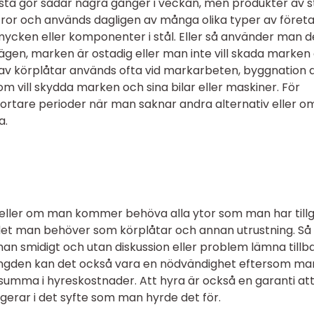
sta gör sådär några gånger i veckan, men produkter av s
ror och används dagligen av många olika typer av företa
mycken eller komponenter i stål. Eller så använder man d
vägen, marken är ostadig eller man inte vill skada marken
en av körplåtar används ofta vid markarbeten, byggnation 
m vill skydda marken och sina bilar eller maskiner. För
ortare perioder när man saknar andra alternativ eller o
a.
kt eller om man kommer behöva alla ytor som man har till
ra det man behöver som körplåtar och annan utrustning. Så
an smidigt och utan diskussion eller problem lämna tillb
längden kan det också vara en nödvändighet eftersom ma
summa i hyreskostnader. Att hyra är också en garanti at
ngerar i det syfte som man hyrde det för.