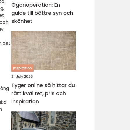
tål
Ögonoperation: En
g.
guide till bättre syn och
et
skönhet
 och
av
m det
inspiration
21. July 2026
Tyger online så hittar du
gång
rätt kvalitet, pris och
inspiration
aka
n
t