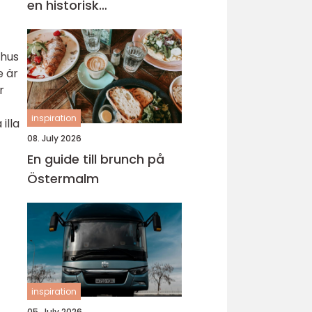
en historisk
universitetsstad
 hus
e är
r
inspiration
illa
08. July 2026
En guide till brunch på
Östermalm
inspiration
05. July 2026