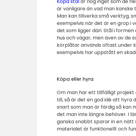
Köpa stål
är nog inget som de fle
är vanligare än vad man kanske t
Man kan tillverka små verktyg, s
exempelvis när det är en grop i 
det som ligger däri. Stål i form
hus och vägar, men även av de so
körplåtar används oftast under k
exempelvis har uppstått en skad
Köpa eller hyra
Om man har ett tillfälligt proje
till, så är det en god idé att hy
snart som man är färdig så kan m
det man inte längre behöver. I 
ganska snabbt sparar in en nätt 
materialet är funktionellt och fu