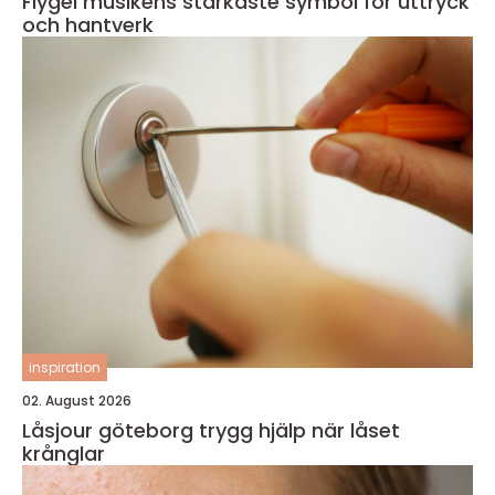
Flygel musikens starkaste symbol för uttryck
och hantverk
inspiration
02. August 2026
Låsjour göteborg trygg hjälp när låset
krånglar